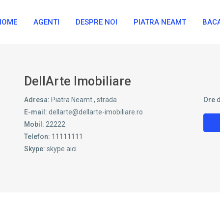
HOME
AGENTI
DESPRE NOI
PIATRA NEAMT
BAC
DellArte Imobiliare
Adresa:
Piatra Neamt , strada
Ore 
E-mail:
dellarte@dellarte-imobiliare.ro
Mobil:
22222
Telefon:
11111111
Skype:
skype aici