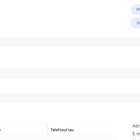
P
V
Adr
E-m