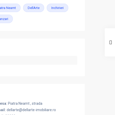
iatra Neamt
DellArte
Inchirieri
anzari
esa:
Piatra Neamt , strada
ail:
dellarte@dellarte-imobiliare.ro